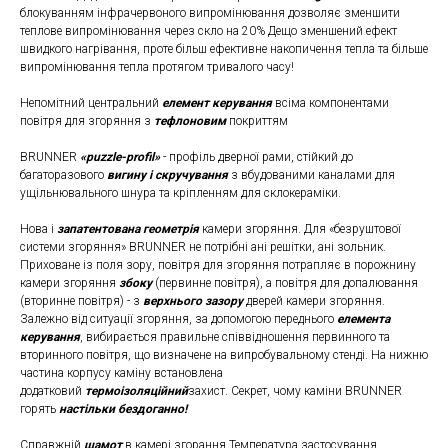
блокуванням інфрачервоного випромінювання дозволяє зменшити
теплове випромінювання через скло на 20% Дещо зменшений ефект
швидкого нагрівання, проте більш ефективне накопичення тепла та більше
випромінювання тепла протягом тривалого часу!
Непомітний центральний
елемент керування
всіма компонентами
повітря для згоряння з
тефлоновим
покриттям
BRUNNER
«puzzle-profil»
- профіль дверної рами, стійкий до
багаторазового
вигину і скручування
з вбудованими каналами для
ущільнювального шнура та кріпленням для склокераміки.
Нова і
запатентована геометрія
камери згоряння. Для «безруштової
системи згоряння» BRUNNER не потрібні ані решітки, ані зольник.
Приховане із поля зору, повітря для згоряння потрапляє в порожнину
камери згоряння
збоку
(первинне повітря), а повітря для допалювання
(вторинне повітря) - з
верхнього зазору
дверей камери згоряння.
Залежно від ситуації згоряння, за допомогою переднього
елемента
керування
, вибирається правильне співвідношення первинного та
вторинного повітря, що визначене на випробувальному стенді. На нижню
частина корпусу каміну встановлена
додатковий
термоізоляційний
захист. Секрет, чому каміни BRUNNER
горять
настільки бездоганно!
Справжній
шамот
в камері згорання Температура застосування