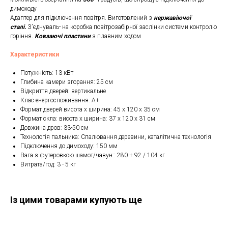
димоходу
Адаптер для підключення повітря. Виготовлений з
нержавіючої
сталі.
З’єднуваль- на коробка повітрозабірної заслінки системи контролю
горіння.
Ковзаючі пластини
з плавним ходом
Характеристики
Потужність: 13 кВт
Глибина камери згорання: 25 см
Відкриття дверей: вертикальне
Клас енергоспоживання: А+
Формат дверей висота х ширина: 45 х 120 х 35 см
Формат скла: висота х ширина: 37 х 120 х 31 см
Довжина дров: 33-50 см
Технологія пальника: Спалювання деревини, каталітична технологія
Підключення до димоходу: 150 мм
Вага з футеровкою шамот/чавун:: 280 + 92 / 104 кг
Витрата/год: 3 - 5 кг
Із цими товарами купують ще