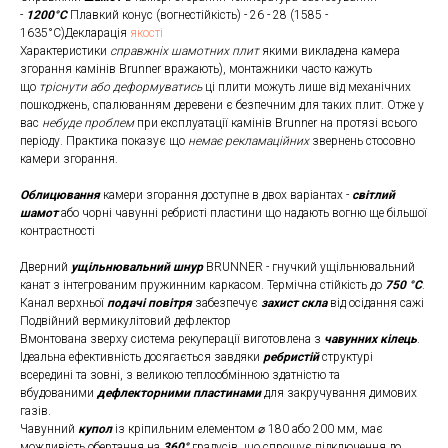
-
1200°C
Плавкий конус (вогнестійкість) - 26 - 28 (1585 -
1635°C)Декларація
якості
Характеристики
справжніх шамотних плит
якими викладена камера
згорання камінів Brunner вражають), монтажники часто кажуть
що
тріснути або деформуватись
ці плити можуть лише від механічних
пошкоджень, спалюванням деревени є безпечним для таких плит. Отже у
вас
небуде проблем
при експлуатації камінів Brunner на протязі всього
періоду. Практика показує що
немає рекламаційних
звернень стосовно
камери згорання.
Облицювання
камери згорання доступне в двох варіантах -
світлий
шамот
або чорні чавунні ребристі пластини що надають вогню ще більшої
контрастності
Дверний
ущільнювальний шнур
BRUNNER - гнучкий ущільнювальний
канат з інтегрованим пружинним каркасом. Термічна стійкість до
750 °C
.
Канал верхньої
подачі повітря
забезпечує
захист скла
від осідання сажі
Подвійний вермикулітовий дефлектор
Вмонтована зверху система рекуперації виготовлена з
чавунних кілець
.
Ідеальна ефективність досягається завдяки
ребристій
структурі
всередині та зовні, з великою теплообмінною здатністю та
вбудованими
дефлекторними пластинами
для закручування димових
газів.
Чавунний
купол
із кріпильним елементом ⌀ 180 або 200 мм, має
можливість обертання на
360°
градусів, що спрощує підключення до