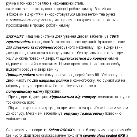
ручка з тонкою спіраллю з нержавіючої сталі,
залишається прохолодною в процесі роботи каміну. В камінах
з боковим відкриттям використовується майже непомітна ручка
з
тефлоновим покриттям
,
яке приємне на дотик та залишається
прохолодним в процесі роботи каміну.
EASY-LIFT
- Надійна система дотягування дверей забезпечує
100%
герметичність
в продовж багатьох років експлуатації. Ідеальне рішення
для
плавного та стабільного
розсувного механізму. При відкриванні
дверцята піднімаються з корпусу каміна і без зусиль ковзають вгору.
Ущільнююча поверхня дверцят
притискається до корпусу
каміна
відразу ж після його закриття. Немає простішого і тихішого способу
відкрити розсувні двері каміну!
Принцип роботи
механізму розсувних дверей "easy-lift":Усі розсувні
двері мають по два
напрямні ролики
з кожного боку, які рухаються на
міцному валу з нержавіючої сталі. Ноу-хау полягає в
попередньому натягу
пружини:
• При відкритті, дверцята
відриваються від корпусу
і ковзають вгору, не
торкаючись його.
• Під час закриття вся дверцята притискається до виїмки і таким чином
до корпусу. Механізм забезпечує
окружну та довговічну
поверхню
ущільнення.
Склокерамічне покриття
Schott ROBAX
з тепло блокуючим покриттям або
без нього. Додаткове склокерамічне покриття
ceramic glass coated GKB
з