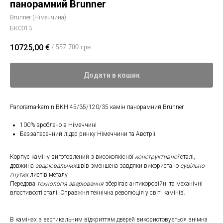
панорамний Brunner
Brunner (Німеччина)
БК0013
10725,00
€
/ 557 700 грн
Додати в кошик
Panorama-kamin BKH 45/35/120/35 камін панорамний Brunner
100% зроблено в Німеччині
Беззаперечний лідер ринку Німеччини та Австрії
Корпус каміну виготовлений з високоякісної
конструктивної
сталі,
довжина
зварювальних
швів зменшена завдяки використано
суцільно
гнутих
листів металу
Передова
технологія зварювання
зберігає антикорозійні та механічні
властивості сталі. Справжня технічна революція у світі камінів.
В камінах з вертикальним відкриттям дверей використовується знімна