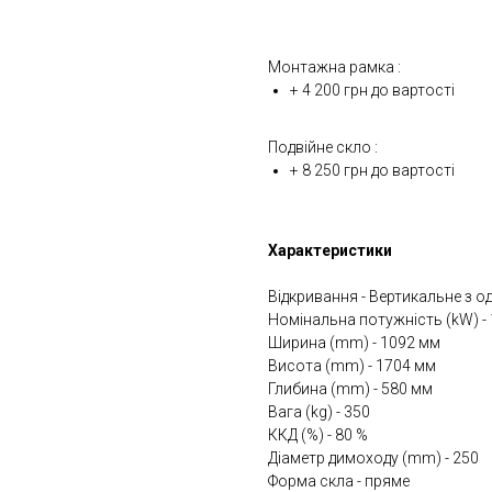
Монтажна рамка :
+ 4 200 грн до вартості
Подвійне скло :
+ 8 250 грн до вартості
Характеристики
Відкривання - Вертикальне з од
Номінальна потужність (kW) - 
Ширина (mm) - 1092 мм
Висота (mm) - 1704 мм
Глибина (mm) - 580 мм
Вага (kg) - 350
ККД (%) - 80 %
Діаметр димоходу (mm) - 250
Форма скла - пряме