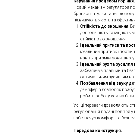
Керування процесом горіння.
Новий механізм регулятора под
бронзові втулки та тефлонову 
підвищують якість та ефективн
Стійкість до зношення
: В
довговічність та міцність
стійкістю до зношення.
Ідеальний притиск та пос
ідеальний притиск і пості
навіть при зміні зовнішніх 
Ідеальний рух та зусилля
забезпечує плавний та безп
оптимальним зусиллям на 
Позбавлення від звуку до
демпферів дозволяє позбут
робить роботу каміна біл
Усі ці переваги дозволяють с
регулювання подачі повітря у 
забезпечує комфорт та безпек
Передова конструкція.