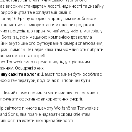
икористовує світлий пічний шамот Wolfshöher
дає високим стандартам якості, надійності та дизайну,
иробництва та експлуатації камінів.
понад 160-річну історію, є провідним виробником
готовляється з використанням власних родовищ
чих процесів, що гарантує найвищу якість матеріалу.
nd Sons із цією німецькою компанією дозволила
зайни внутрішнього футерування камери спалювання,
д різні вимоги. Це надає клієнтам можливість вибрати
асних смаків та потреб.
her Tonwerke має переваги над індустріальним
нням. Ось деякі з них:
ливу сажі та вологи
: Шамот повинен бути особливо
исокі температури, водночас він повинен бути
о
: Пічний шамот повинен мати високу теплоємність,
зпечувати ефективне використання енергії.
ибір світлого пічного шамоту Wolfshöher Tonwerke є
 and Sons, яка прагне надавати своїм клієнтам
тивності та естетичної привабливості.