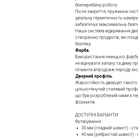
безперебійну роботу.
Після закриття, пружинна сис
ідеальну герметичність камери 
забезпечує максимальну безпе
Наша система відкривання двер
створенню продуктів, які поєд
безпеку.
Фарба.
Використання німецької фарб
не відчувати запаху та диму п
пігменти впродовж періоду експ
Дверний профіль.
Жаростійкість дверцят такого
цільнотянутий сталевий профі
що був розроблений нами з п
форматів.
ДОСТУПНІ ВАРІАНТИ
Футерування :
30 мм (гладкий шамот) - ста
40 мм (ребристий шамот) - +