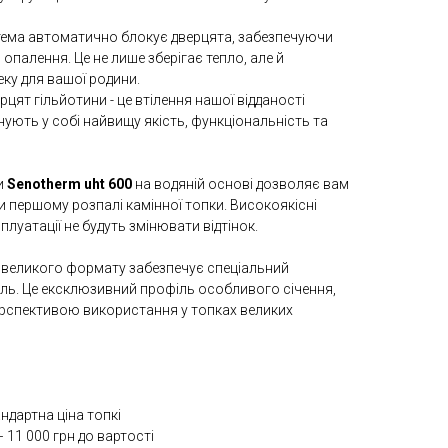
тема автоматично блокує дверцята, забезпечуючи
опалення. Це не лише зберігає тепло, але й
ку для вашої родини.
цят гільйотини - це втілення нашої відданості
нують у собі найвищу якість, функціональність та
и
Senotherm uht 600
на водяній основі дозволяє вам
ри першому розпалі камінної топки. Високоякісні
луатації не будуть змінювати відтінок.
 великого формату забезпечує спеціальний
ль. Це ексклюзивний профіль особливого січення,
ерспективою використання у топках великих
ндартна ціна топкі
 11 000 грн до вартості