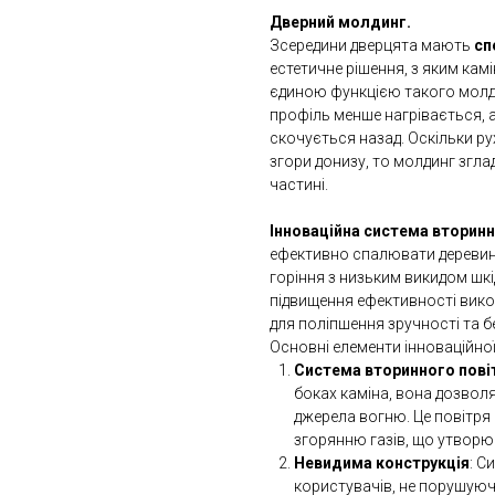
Дверний молдинг.
Зсередини дверцята мають
сп
естетичне рішення, з яким кам
єдиною функцією такого молд
профіль менше нагрівається, 
скочується назад. Оскільки р
згори донизу, то молдинг згла
частині.
Інноваційна система вторин
ефективно спалювати деревину
горіння з низьким викидом шк
підвищення ефективності вико
для поліпшення зручності та б
Основні елементи інноваційно
Система вторинного пові
боках каміна, вона дозволя
джерела вогню. Це повітря
згорянню газів, що утворю
Невидима конструкція
: С
користувачів, не порушуюч