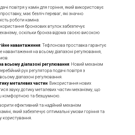
ачі повітря у камін для горіння, який використовує
проставку, має безліч переваг, які значно
ість роботи каміна:
икористання бронзових втулок забезпечує
 механізму, оскільки бронза відома своєю високою
тійне навантаження
: Тефлонова проставка гарантує
йне навантаження на всьому діапазоні регулювання,
умов.
 на всьому діапазоні регулювання
: Новий механізм
еребійний рух регулятора подачі повітря з
всьому діапазоні регулювання.
тику металевих частин
: Використання нових
ися звуку дотику металевих частин механізму, що
ьш комфортною та безшумною.
творити ефективний та надійний механізм
каміні, який забезпечує оптимальні умови горіння та
у користування.