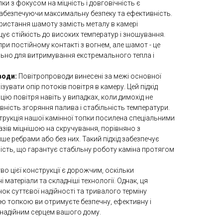
ки з фокусом на міцність і довговічність є
 забезпечуючи максимальну безпеку та ефективність.
користання шамоту замість металу в камері
ує стійкість до високих температур і зношування.
ри постійному контакті з вогнем, але шамот - це
льно для витримування екстремального тепла і
води:
Повітропроводи винесені за межі основної
ізувати опір потоків повітря в камеру. Цей підхід
ію повітря навіть у випадках, коли димохід не
вність згоряння палива і стабільність температури.
рукція нашої камінної топки посилена спеціальними
разів міцнішою на скручування, порівняно з
ше ребрами або без них. Такий підхід забезпечує
ність, що гарантує стабільну роботу каміна протягом
о цієї конструкції є дорожчим, оскільки
матеріали та складніші технології. Однак, ця
нок суттєвої надійності та тривалого терміну
ою топкою ви отримуєте безпечну, ефективну і
 надійним серцем вашого дому.