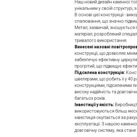
Наш новий дизайн камінної топ
унікальним у своїй структурі,
В основі цієї конструкції - ви
спалювання, що значно підвищ
Метал, зазвичай, зношується п
матеріал, розроблений спеціа
тривалого використання.
Винесені назовні повітропро
конструкції, що дозволяє мінім
забезпечує ефективну циркуляц
прогрітий, що підвищує ефекти
Підсилена конструкція:
Конст
швелерами, що робить її у 40 
конструкціями, підсиленими ли
високу надійність та довговіч
багатьох років.
Інвестиції у якість:
Виробництв
використовуються більш якісні 
інвестиція окупається за раху
експлуатації. З нашою камінн
довговічну систему, яка стане