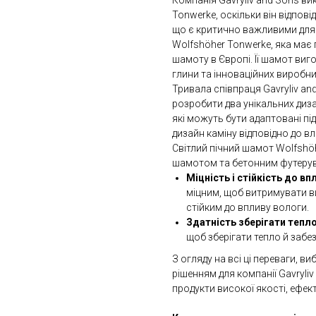
Компанія Gavryliv and Sons в
Tonwerke, оскільки він відпові
що є критично важливими для в
Wolfshöher Tonwerke, яка має 
шамоту в Європі. Її шамот ви
глини та інноваційних виробни
Тривала співпраця Gavryliv a
розробити два унікальних ди
які можуть бути адаптовані пі
дизайн каміну відповідно до вл
Світлий пічний шамот Wolfshö
шамотом та бетонним футерува
Міцність і стійкість до вп
міцним, щоб витримувати в
стійким до впливу вологи.
Здатність зберігати тепл
щоб зберігати тепло й забе
З огляду на всі ці переваги, в
рішенням для компанії Gavryliv
продукти високої якості, ефек