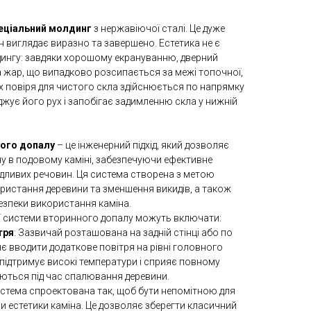
еціальний молдинг
з нержавіючої сталі. Це дуже
ін виглядає виразно та завершено. Естетика не є
ингу: завдяки хорошому екрануванню, дверний
а жар, що випадково розсипається за межі топочної,
ух повіря для чистого скла здійснюється по напрямку
джує його рух і запобігає задимленню скла у нижній
ного допалу
– це інженерний підхід, який дозволяє
 в подовому каміні, забезпечуючи ефективне
ідливих речовин. Ця система створена з метою
ристання деревини та зменшення викидів, а також
езпеки використання каміна.
ї системи вторинного допалу можуть включати:
тря
: Зазвичай розташована на задній стінці або по
є вводити додаткове повітря на рівні головного
 підтримує високі температури і сприяє повному
ються під час спалювання деревини.
истема спроектована так, щоб бути непомітною для
и естетики каміна. Це дозволяє зберегти класичний