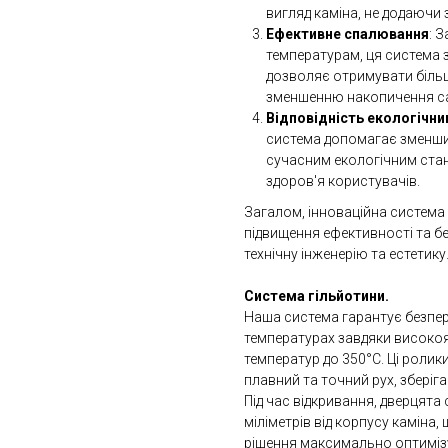
вигляд каміна, не додаючи
Ефективне спалювання
: 
температурам, ця система 
дозволяє отримувати більш
зменшенню накопичення саж
Відповідність екологічн
система допомагає зменшит
сучасним екологічним станд
здоров'я користувачів.
Загалом, інноваційна система 
підвищення ефективності та бе
технічну інженерію та естетику
Система гільйотини.
Наша система гарантує безпер
температурах завдяки високояк
температур до 350°C. Ці ролик
плавний та точний рух, збері
Під час відкривання, дверцята
міліметрів від корпусу каміна
рішення максимально оптимізу