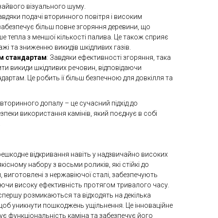
 зайвого візуального шуму.
Завдяки подачі вторинного повітря і високим
забезпечує більш повне згоряння деревини, що
е тепла з меншої кількості палива. Це також сприяє
і та зниженню викидів шкідливих газів.
им стандартам
: Завдяки ефективності згоряння, така
и викиди шкідливих речовин, відповідаючи
артам. Це робить її більш безпечною для довкілля та
вторинного допалу – це сучасний підхід до
зпеки використання камінів, який поєднує в собі
.
ешкодне відкривання навіть у надзвичайно високих
існому набору з восьми роликів, які стійкі до
и, виготовлені з нержавіючої сталі, забезпечують
гаючи високу ефективність протягом тривалого часу.
 спершу розмикаються та відходять на декілька
, щоб уникнути пошкоджень ущільнення. Це інноваційне
є функціональність каміна та забезпечує його