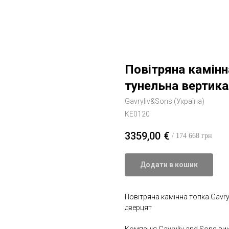
Повітряна камінн
тунельна вертика
Gavryliv&Sons (Україна)
КЕ0120
3359,00
€
/ 174 668 грн
Додати в кошик
Повітряна камінна топка Gavry
дверцят