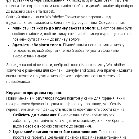
футерування камери спалювання, які можуть бути адаптовані під різні
вимоги. Це надає клієнтам можливість вибрати дизайн каміну відповідно
до власних смаків та потреб.
Світлий пічний шамот Wolfshöher Tonwerke має переваги над
індустріальним шамотом та бетонним футеруванням. Ось деякі з них:
Міцність і стійкість до впливу сажі та вологи
: Шамот повинен бути
особливо міцним, щоб витримувати високі температури, водночас він
повинен бути стійким до впливу вологи.
Здатність зберігати тепло
: Пічний шамот повинен мати високу
теплоємність, щоб зберігати тепло й забезпечувати ефективне
використання енергії.
З огляду на всі ці переваги, вибір світлого пічного шамоту Wolfshöher
Tonwerke є рішенням для компанії Gavryliv and Sons, яка прагне надавати
своїм клієнтам продукти високої якості, ефективності та естетичної
привабливості.
Керування процесом горіння.
Новий механізм регулятора подачі повітря у камін для горіння, який
використовує бронзові втулки та тефлонову проставку, має безліч
переваг, які значно підвищують якість та ефективність роботи каміна:
Стійкість до зношення
: Використання бронзових втулок
забезпечує довговічність та міцність механізму, оскільки бронза
відома своєю високою стійкістю до зношення.
Ідеальний притиск та постійне навантаження
: Тефлонова
проставка гарантує ідеальний притиск і постійне навантаження на