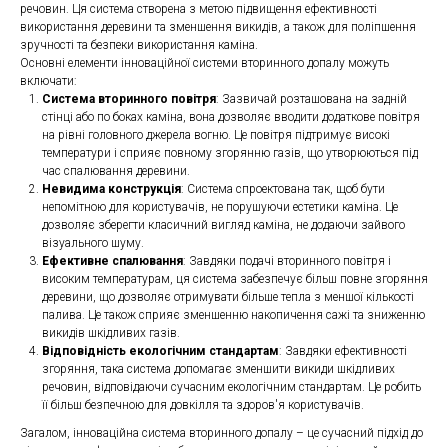
речовин. Ця система створена з метою підвищення ефективності
використання деревини та зменшення викидів, а також для поліпшення
зручності та безпеки використання каміна.
Основні елементи інноваційної системи вторинного допалу можуть
включати:
Система вторинного повітря
: Зазвичай розташована на задній
стінці або по боках каміна, вона дозволяє вводити додаткове повітря
на рівні головного джерела вогню. Це повітря підтримує високі
температури і сприяє повному згорянню газів, що утворюються під
час спалювання деревини.
Невидима конструкція
: Система спроектована так, щоб бути
непомітною для користувачів, не порушуючи естетики каміна. Це
дозволяє зберегти класичний вигляд каміна, не додаючи зайвого
візуального шуму.
Ефективне спалювання
: Завдяки подачі вторинного повітря і
високим температурам, ця система забезпечує більш повне згоряння
деревини, що дозволяє отримувати більше тепла з меншої кількості
палива. Це також сприяє зменшенню накопичення сажі та зниженню
викидів шкідливих газів.
Відповідність екологічним стандартам
: Завдяки ефективності
згоряння, така система допомагає зменшити викиди шкідливих
речовин, відповідаючи сучасним екологічним стандартам. Це робить
її більш безпечною для довкілля та здоров'я користувачів.
Загалом, інноваційна система вторинного допалу – це сучасний підхід до