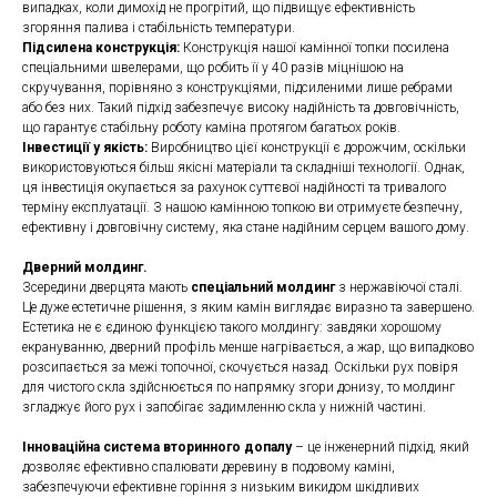
випадках, коли димохід не прогрітий, що підвищує ефективність
згоряння палива і стабільність температури.
Підсилена конструкція:
Конструкція нашої камінної топки посилена
спеціальними швелерами, що робить її у 40 разів міцнішою на
скручування, порівняно з конструкціями, підсиленими лише ребрами
або без них. Такий підхід забезпечує високу надійність та довговічність,
що гарантує стабільну роботу каміна протягом багатьох років.
Інвестиції у якість:
Виробництво цієї конструкції є дорожчим, оскільки
використовуються більш якісні матеріали та складніші технології. Однак,
ця інвестиція окупається за рахунок суттєвої надійності та тривалого
терміну експлуатації. З нашою камінною топкою ви отримуєте безпечну,
ефективну і довговічну систему, яка стане надійним серцем вашого дому.
Дверний молдинг.
Зсередини дверцята мають
спеціальний молдинг
з нержавіючої сталі.
Це дуже естетичне рішення, з яким камін виглядає виразно та завершено.
Естетика не є єдиною функцією такого молдингу: завдяки хорошому
екрануванню, дверний профіль менше нагрівається, а жар, що випадково
розсипається за межі топочної, скочується назад. Оскільки рух повіря
для чистого скла здійснюється по напрямку згори донизу, то молдинг
згладжує його рух і запобігає задимленню скла у нижній частині.
Інноваційна система вторинного допалу
– це інженерний підхід, який
дозволяє ефективно спалювати деревину в подовому каміні,
забезпечуючи ефективне горіння з низьким викидом шкідливих