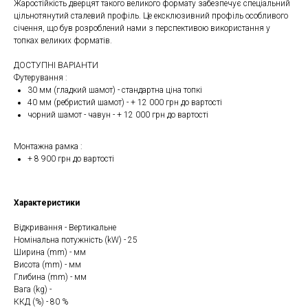
Жаростійкість дверцят такого великого формату забезпечує спеціальний
цільнотянутий сталевий профіль. Це ексклюзивний профіль особливого
січення, що був розроблений нами з перспективою використання у
топках великих форматів.
ДОСТУПНІ ВАРІАНТИ
Футерування :
30 мм (гладкий шамот) - стандартна ціна топкі
40 мм (ребристий шамот) - + 12 000 грн до вартості
чорний шамот - чавун - + 12 000 грн до вартості
Монтажна рамка :
+ 8 900 грн до вартості
Характеристики
Відкривання - Вертикальне
Номінальна потужність (kW) - 25
Ширина (mm) - мм
Висота (mm) - мм
Глибина (mm) - мм
Вага (kg) -
ККД (%) - 80 %