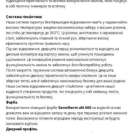
підвищення ефективності та безпеки використання камінів, який поєднує
в собі технічну інженерію та естетику.
Система гільйотини.
Наша система гарантує безперешкодне відкривання навіть у надзвичайно
високих температурах завдяки високоякісному набору з восьми роликів,
які стійкі до температур до 350°C. Ці ролики, виготовлені з нержавіючої
сталі, забезпечують плавний та точний рух, зберігаючи високу
ефективність протягом тривалого часу.
Під час відкривання, дверцята спершу розмикаються та відходять на
декілька міліметрів від корпусу каміна, щоб уникнути пошкоджень
ущільнення. Це інноваційне рішення максимально оптимізує
функціональність каміна та забезпечує його безперебійну роботу.
Після закриття, пружинна система автоматично блокує дверцята,
забезпечуючи ідеальну герметичність камери опалення. Це не лише
зберігає тепло, але й забезпечує максимальну безпеку для вашої родини.
Наша система відкривання дверцят гільйотини - це втілення нашої
відданості створенню продуктів, які поєднують у собі найвищу якість,
функціональність та безпеку.
Фарба.
Використання німецької фарби
Senotherm uht 600
на водяній основі
дозволяє вам не відчувати запаху та диму при першому розпалі камінної
топки. Високоякісні пігменти впродовж періоду експлуатації не будуть
змінювати відтінок.
Дверний профіль.