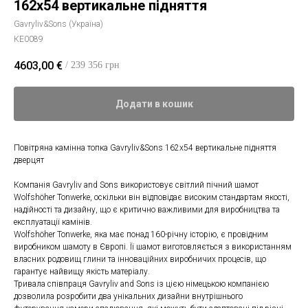
162x54 вертикальне підняття
Gavryliv&Sons (Україна)
КЕ0089
4603,00
€
/ 239 356 грн
Додати в кошик
Повітряна камінна топка Gavryliv&Sons 162x54 вертикальне підняття
дверцят
Компанія Gavryliv and Sons використовує світлий пічний шамот
Wolfshöher Tonwerke, оскільки він відповідає високим стандартам якості,
надійності та дизайну, що є критично важливими для виробництва та
експлуатації камінів.
Wolfshöher Tonwerke, яка має понад 160-річну історію, є провідним
виробником шамоту в Європі. Її шамот виготовляється з використанням
власних родовищ глини та інноваційних виробничих процесів, що
гарантує найвищу якість матеріалу.
Тривала співпраця Gavryliv and Sons із цією німецькою компанією
дозволила розробити два унікальних дизайни внутрішнього