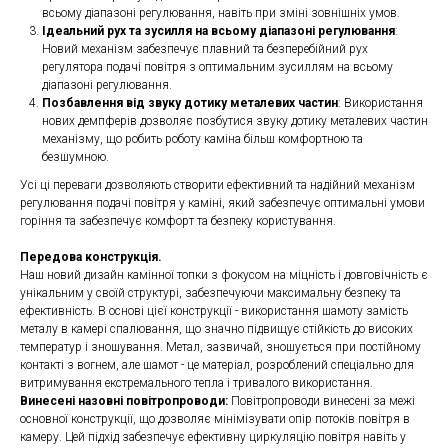
всьому діапазоні регулювання, навіть при зміні зовнішніх умов.
Ідеальний рух та зусилля на всьому діапазоні регулювання
:
Новий механізм забезпечує плавний та безперебійний рух
регулятора подачі повітря з оптимальним зусиллям на всьому
діапазоні регулювання.
Позбавлення від звуку дотику металевих частин
: Використання
нових демпферів дозволяє позбутися звуку дотику металевих частин
механізму, що робить роботу каміна більш комфортною та
безшумною.
Усі ці переваги дозволяють створити ефективний та надійний механізм
регулювання подачі повітря у каміні, який забезпечує оптимальні умови
горіння та забезпечує комфорт та безпеку користування.
Передова конструкція.
Наш новий дизайн камінної топки з фокусом на міцність і довговічність є
унікальним у своїй структурі, забезпечуючи максимальну безпеку та
ефективність. В основі цієї конструкції - використання шамоту замість
металу в камері спалювання, що значно підвищує стійкість до високих
температур і зношування. Метал, зазвичай, зношується при постійному
контакті з вогнем, але шамот - це матеріал, розроблений спеціально для
витримування екстремального тепла і тривалого використання.
Винесені назовні повітропроводи:
Повітропроводи винесені за межі
основної конструкції, що дозволяє мінімізувати опір потоків повітря в
камеру. Цей підхід забезпечує ефективну циркуляцію повітря навіть у