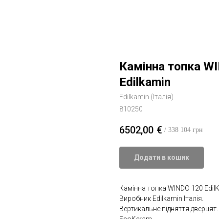
Камінна топка W
Edilkamin
Edilkamin (Італія)
810250
6502,00
€
/ 338 104 грн
Додати в кошик
Камінна топка WINDO 120 Edil
Виробник Edilkamin Італія.
Вертикальне підняття дверцят