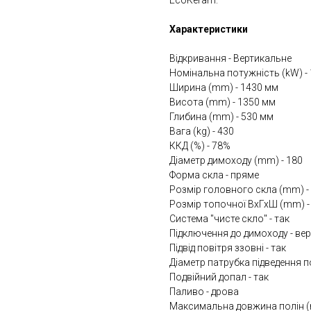
EcoKeram.
Характеристики
Відкривання - Вертикальне
Номінальна потужність (kW) - 
Ширина (mm) - 1430 мм
Висота (mm) - 1350 мм
Глибина (mm) - 530 мм
Вага (kg) - 430
ККД (%) - 78%
Діаметр димоходу (mm) - 180
Форма скла - пряме
Розмір головного скла (mm) -
Розмір топочної ВхГхШ (mm) -
Система "чисте скло" - так
Підключення до димоходу - ве
Підвід повітря ззовні - так
Діаметр патрубка підведення п
Подвійний допал - так
Паливо - дрова
Максимальна довжина полін (