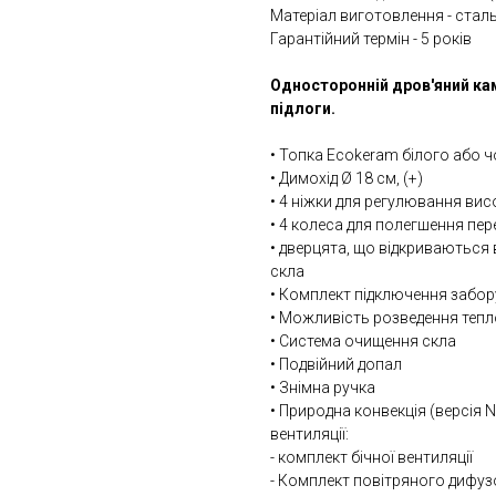
Матеріал виготовлення - сталь
Гарантійний термін - 5 років
Односторонній дров'яний кам
підлоги.
• Топка Ecokeram білого або 
• Димохід Ø 18 см, (+)
• 4 ніжки для регулювання вис
• 4 колеса для полегшення пе
• дверцята, що відкриваються 
скла
• Комплект підключення забору
• Можливість розведення тепло
• Система очищення скла
• Подвійний допал
• Знімна ручка
• Природна конвекція (версія 
вентиляції:
- комплект бічної вентиляції
- Комплект повітряного дифу