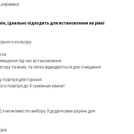
,кераміка
ін, ідеально підходить для встановлення на рівні
чорного кольору
оти
реміщення під час встановлення
вгору та вниз, та легко відкидуються для очищення
 повітря для горіння
го повітря до 4 суміжних кімнат
N) з можливістю вибору 3 додаткових рішень для
зора