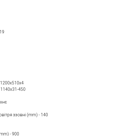
19
 1200х510х4
 1140х31-450
рхнє
овітря ззовні (mm) - 140
mm) - 900