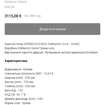
Edilkamin (Італія)
808700
3115,00
€
/ 161 980 грн
Додати в кошик
Камінна топка SCREEN EVO 80/2 EdilKamin (10,4 - 16 kW)
Виробник Edilkamin Італія.Пряме скло.
Вертикальне підняття дверцят. Футерована світлою керамікою EcoKeram.
Характеристики
Відкривання - Бокове
Номінальна потужність (kW) - 10,4-16
Ширина (mm) - 930 мм
Висота (mm) - 750 мм
Глибина (mm) - 530 мм
Вага (kg) - 167
ККД (%) - 81,7 %
Діаметр димоходу (mm) - 200
Форма скла - пряма