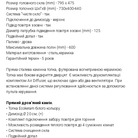
Розмір головного скла (mm) - 795 х 475
Розмір топочної ШхГхВ (mm) - 730х400-440
Система "чисте скло" - так
Підключення до димоходу - верхнє
Підвід повітря ззовні - так
Діаметр патрубка підведення повітря ззовні (mm) - 125
Подвійний допал - так
Паливо - дрова
Максимальна довжина полін (mm) - 600
Матеріал виготовлення - сталь,кераміка
Гарантійний термін - 5 років
Пряма сталева камінна топка, футерована вогнетривкою керамікою.
Топка має бокове відкриття дверцят. Є можливість доукомплектації
комплектом Air Diffuser, що включає один або два вентилятори. При
встановленні даної системи регулювання здійснюється за допомогою
пульта керування.
Прямий дров'яний камін.
• Топка Ecokeram білого кольору
• Димохід Ø 20 см, (+)
• Комплект підключення забору повітря для горіння
• Можливість розведення теплого повітря до 4 суміжних кімнат
• Система очищення скла
• Подвійний допал