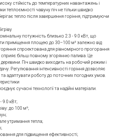
исоку стійкість до температурних навантажень і
ки теплоємності чавуну піч не тільки швидко
берігає тепло після завершення горіння, підтримуючи
ігріву
номінальну потужність близько 2.3 - 9.0 кВт, що
и приміщення площею до 30–100 м² залежно від
 згоряння спроектована для рівномірного прогорання
ря сприяє більш повному згорянню палива. Це
 деревини. Піч швидко виходить на робочий режим і
дачу. Регулювання інтенсивності горіння дозволяє
та адаптувати роботу до поточних погодних умов.
теристики
поєднує сучасні технології та надійні матеріали.
 9.0 кВт;
ву: до 100 м²;
вун;
але утримання тепла;
;
вання для підвищення ефективності;