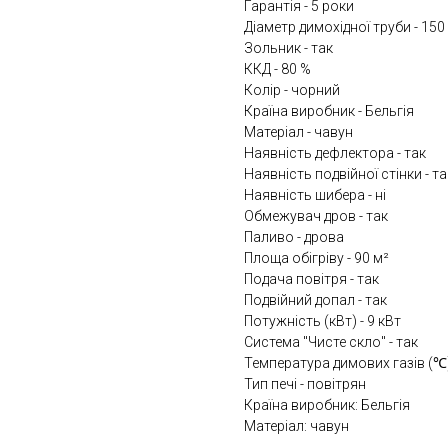
Гарантія - 5 роки
Діаметр димохідної труби - 150
Зольник - так
ККД - 80 %
Колір - чорний
Країна виробник - Бельгія
Матеріал - чавун
Наявність дефлектора - так
Наявність подвійної стінки - та
Наявність шибера - ні
Обмежувач дров - так
Паливо - дрова
Площа обігріву - 90 м²
Подача повітря - так
Подвійний допал - так
Потужність (кВт) - 9 кВт
Система "Чисте скло" - так
Температура димових газів (℃)
Тип печі - повітрян
Країна виробник: Бельгія
Матеріал: чавун