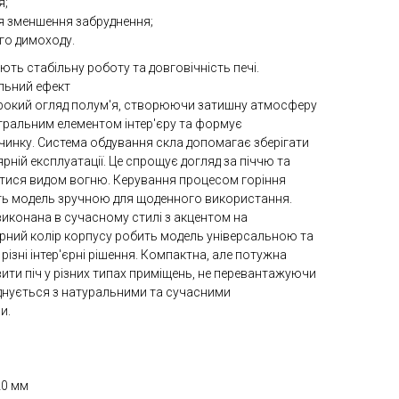
я;
я зменшення забруднення;
го димоходу.
ють стабільну роботу та довговічність печі.
альний ефект
рокий огляд полум'я, створюючи затишну атмосферу
нтральним елементом інтер'єру та формує
чинку. Система обдування скла допомагає зберігати
рній експлуатації. Це спрощує догляд за піччю та
ися видом вогню. Керування процесом горіння
ить модель зручною для щоденного використання.
 виконана в сучасному стилі з акцентом на
Чорний колір корпусу робить модель універсальною та
 різні інтер'єрні рішення. Компактна, але потужна
ити піч у різних типах приміщень, не перевантажуючи
днується з натуральними та сучасними
и.
20 мм