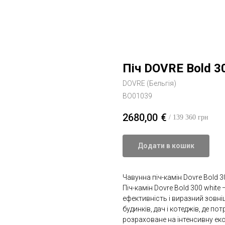
Піч DOVRE Bold 3
DOVRE (Бельгія)
BO01039
2680,00
€
/ 139 360 грн
Додати в кошик
Чавунна піч-камін Dovre Bold 
Піч-камін Dovre Bold 300 white
ефективність і виразний зовні
будинків, дач і котеджів, де п
розраховане на інтенсивну ек