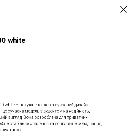
00 white
300 white — потужне тепло та сучасний дизайн
 — це сучасна модель з акцентом на надійність,
шній вигляд. Вона розроблена для приватних
отрібне стабільне опалення та довговічне обладнання,
сплуатацію.