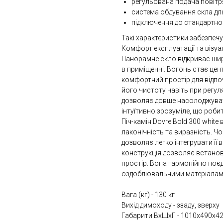
регульована подача повітр
система обдування скла дл
підключення до стандартно
Такі характеристики забезпечу
Комфорт експлуатації та візу
Панорамне скло відкриває ши
в приміщенні. Вогонь стає це
комфортний простір для відпо
його чистоту навіть при регуля
дозволяє довше насолоджуват
інтуїтивно зрозуміле, що роб
Піч-камін Dovre Bold 300 white
лаконічність та виразність. 
дозволяє легко інтегрувати її в
конструкція дозволяє встанов
простір. Вона гармонійно поє
оздоблювальними матеріалам
Вага (кг) - 130 кг
Вихід димоходу - ззаду, зверху
Габарити ВxШxГ - 1010х490х4