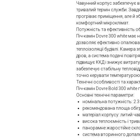
Чавунний корпус забезпечує в
тривалий термін служби. Завдя
прогріває приміщення, але й з
комфортний мікроклімат.
Потужність та ефективність об
Піч-камін Dovre 300 white має 
дозволяє ефективно опалюват
теплоізоляції будівлі. Камера
дров, а система подачі повіт
підвищує ККД і знижує витрату
забезпечує стабільну тепловід
точно керувати температурою 
Технічні особливості та харак
Піч-камін Dovre Bold 300 white 
Основні технічні параметри:
номінальна потужність: 2.3 -
рекомендована площа обігрі
матеріал корпусу: литий ча
висока теплоємність і трив
панорамне жаростійке скло
система вторинного допалю