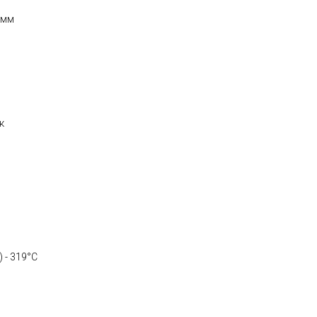
 мм
к
 - 319°C