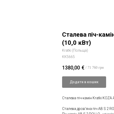
Сталева піч-камі
(10,0 кВт)
Kratki (Польща)
КК5665
1380,00
€
/ 71 760 грн
Додати в кошик
Сталева піч-камін Kratki KOZA 
Сталева дров'яна піч AB S 2 R