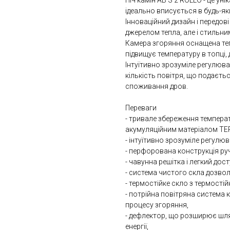
Піч камін AB S 2 ROLLO - це ун
ідеально вписується в будь-яки
Інноваційний дизайн і передові
джерелом тепла, але і стильн
Камера згоряння оснащена т
підвищує температуру в топці,
Інтуїтивно зрозуміле регулюв
кількість повітря, що подаєт
споживання дров.
Переваги
- тривале збереження темпера
акумуляційним матеріалом T
- інтуїтивно зрозуміле регулю
- перфорована конструкція ру
- чавунна решітка і легкий дос
- система чистого скла дозвол
- термостійке скло з термостій
- потрійна повітряна система
процесу згоряння,
- дефлектор, що розширює шл
енергії,