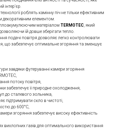
ікальне поєднання елегантності та сучасності, яке
й інтер'єр.
 технології роблять камінну піч не тільки ефективним
им декоративним елементом.
еплоакумулюючим матеріалом
TERMOTEC
, який
 дозволяючи їй довше зберігати тепло.
ання подачі повітря дозволяє легко контролювати
ься, що забезпечує оптимальне згоряння та зменшує
тури завдяки футеруванні камери згоряння
ERMOTEC,
вання потоку повітря,
чки забезпечує її природне охолодження,
туп до сталевого зольника,
яє підтримувати скло в чистоті,
кістю до 600°C,
 камери згоряння забезпечує високу ефективність
ях вихлопних газів для оптимального використання