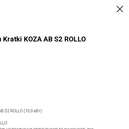
н Kratki KOZA AB S2 ROLLO
AB S2 ROLLO (10,0 кВт)
OLLO