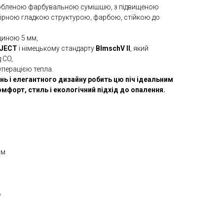
зробленою фарбувальною сумішшю, з підвищеною
омірною гладкою структурою, фарбою, стійкою до
вщиною 5 мм,
JECT
і німецькому стандарту
BlmschV II
, який
 CO,
куперацією тепла.
нь і елегантного дизайну робить цю піч ідеальним
омфорт, стиль і екологічний підхід до опалення.
мм
ь