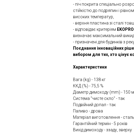
- піч покрита спеціально ро
стійкістю до подряпин і рівн
високих температур,
- верхня пластина зі сталі то
- відповідає критеріям
EKOPRO
визначає максимальний викид
- призначені для будинків з ре
Поєднання інноваційних ріше
вибором для тих, хто цінує к
Характеристики
Вага (kg) - 138 кг
ККД (%) - 75,5 %
Діаметр димоходу (mm) - 150 
Система "чисте скло" - так
Подвійний допал - так
Паливо - дрова
Матеріал виготовлення - стал
Гарантійний термін - 5 років
Вихід димоходу - ззаду, зверху