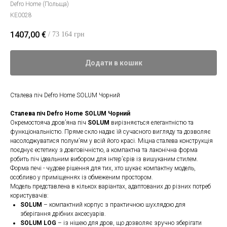
Defro Home (Польща)
КЕ0028
1407,00
€
/ 73 164 грн
Додати в кошик
Сталева піч Defro Home SOLUM Чорний
Сталева піч Defro Home SOLUM Чорний
Окремостояча дров’яна піч
SOLUM
вирізняється елегантністю та
функціональністю. Пряме скло надає їй сучасного вигляду та дозволяє
насолоджуватися полум’ям у всій його красі. Міцна сталева конструкція
поєднує естетику з довговічністю, а компактна та лаконічна форма
робить піч ідеальним вибором для інтер’єрів із вишуканим стилем.
Форма печі - чудове рішення для тих, хто шукає компактну модель,
особливо у приміщеннях із обмеженим простором.
Модель представлена в кількох варіантах, адаптованих до різних потреб
користувачів:
SOLUM
– компактний корпус з практичною шухлядою для
зберігання дрібних аксесуарів.
SOLUM LOG
– із нішею для дров, що дозволяє зручно зберігати