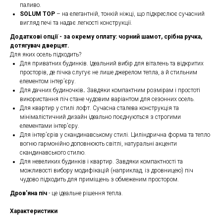
паливо.
SOLUM TOP
– на елегантній, тонкій ніжці, що підкреслює сучасний
вигляд печі та надає легкості конструкції.
Додаткові опції - за окрему оплату: чорний шамот, срібна ручка,
дотягувач дверцят.
Для яких осель підходить?
Для приватних будинків. Ідеальний вибір для віталень та відкритих
просторів, де пічка слугує не лише джерелом тепла, а й стильним
елементом інтер’єру.
Для дачних будиночків
.
Завдяки компактним розмірам і простоті
використання піч стане чудовим варіантом для сезонних осель.
Для квартир у стилі лофт.
Сучасна сталева конструкція та
мінімалістичний дизайн ідеально поєднуються з строгими
елементами інтер’єру.
Для інтер’єрів у скандинавському стилі.
Циліндрична форма та тепло
вогню гармонійно доповнюють світлі, натуральні акценти
скандинавського стилю.
Для невеликих будинків і квартир.
Завдяки компактності та
можливості вибору модифікацій (наприклад, із дровницею) піч
чудово підходить для приміщень з обмеженим простором.
Дров'яна піч
- це ідеальне рішення тепла.
Характеристики