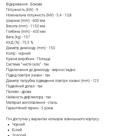
Відкривання - Бокове
Потужність (kW) - 9
Номінальна потужність (kW) - 5,4 - 10,8
Ширина (mm) - 600 мм
Висота (mm) - 1150 мм
Глибина (mm) - 400 мм
Вага (kg) - 157
ККД (%) - 75,5 %
Діаметр димоходу (mm) - 150
Колір - чорний
Країна виробник - Польща
Система "чисте скло" - так
Підключення до димоходу - верхнє/заднє
Підвід повітря ззовні - так
Діаметр патрубка підведення повітря ззовні (mm) - 125
Подвійний допал - так
Паливо - дрова
Наявність дефлектора - так
Матеріал виготовлення - сталь
Гарантійний термін - 5 років
Піч доступна у варіантах кольорів зовнішнього корпусу :
Чорний
Білий
Золотий