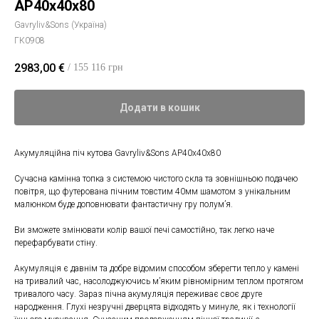
AP40x40x80
Gavryliv&Sons (Україна)
ГК0908
2983,00
€
/ 155 116 грн
Додати в кошик
Акумуляційна піч кутова Gavryliv&Sons AP40x40x80
Сучасна камінна топка з системою чистого скла та зовнішньою подачею
повітря, що футерована пічним товстим 40мм шамотом з унікальним
малюнком буде доповнювати фантастичну гру полум’я.
Ви зможете змінювати колір вашої печі самостійно, так легко наче
перефарбувати стіну.
Акумуляція є давнім та добре відомим способом зберегти тепло у камені
на тривалий час, насолоджуючись м’яким рівномірним теплом протягом
тривалого часу. Зараз пічна акумуляція переживає своє друге
народження. Глухі незручні дверцята відходять у минуле, як і технології