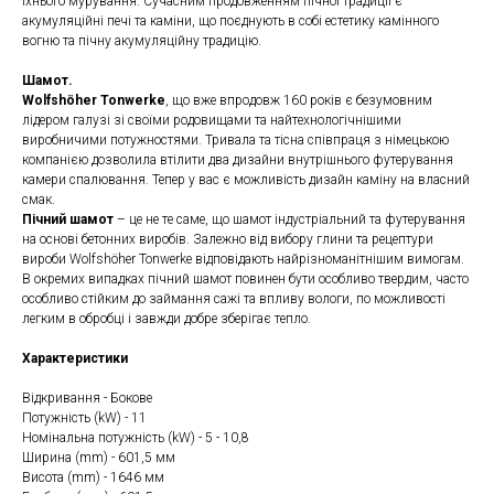
їхнього мурування. Сучасним продовженням пічної традиції є
акумуляційні печі та каміни, що поєднують в собі естетику камінного
вогню та пічну акумуляційну традицію.
Шамот.
Wolfshöher Tonwerke
, що вже впродовж 160 років є безумовним
лідером галузі зі своїми родовищами та найтехнологічнішими
виробничими потужностями. Тривала та тісна співпраця з німецькою
компанією дозволила втілити два дизайни внутрішнього футерування
камери спалювання. Тепер у вас є можливість дизайн каміну на власний
смак.
Пічний шамот
– це не те саме, що шамот індустріальний та футерування
на основі бетонних виробів. Залежно від вибору глини та рецептури
вироби Wolfshöher Tonwerke відповідають найрізноманітнішим вимогам.
В окремих випадках пічний шамот повинен бути особливо твердим, часто
особливо стійким до займання сажі та впливу вологи, по можливості
легким в обробці і завжди добре зберігає тепло.
Характеристики
Відкривання - Бокове
Потужність (kW) - 11
Номінальна потужність (kW) - 5 - 10,8
Ширина (mm) - 601,5 мм
Висота (mm) - 1646 мм