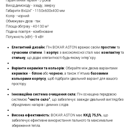
Гарантійний термін - 5 років
Вихід димоходу - ззаду, зверху
Габарити ВxШxГ - 1150х600х400 мм
Колір - чорний
Обмежувач дров - так
Площа обігріву - 40-130 м²
Подача повітря - комбіноване
Потужність (кВт) - 9 кВт
Елегантний дизайн:
Піч BOKAR ASTON вражає своїм
простим
та
сучасним стилем
. Її
корпус
з високоякісної сталі має
компактну
та
стильну
, що додає елегантності будь-якому інтер'єру.
Варіанти кераміки та кольорів:
Обирайте між двома варіантами
кераміки
–
білою
або
чорною
, а також п'ятьма
базовими
кольорами корпусу
, щоб підібрати ідеальний варіант для вашого
простору.
Інноваційна система очищення скла:
Піч оснащена передовою
системою
"чисте скло"
, що забезпечує завжди ідеальний вигляд без
обридливих нагарів і димних слідів.
Висока ефективність:
BOKAR ASTON має
ККД 75,5%
, що
забезпечує ефективне використання пального та максимальне
збереження тепла.