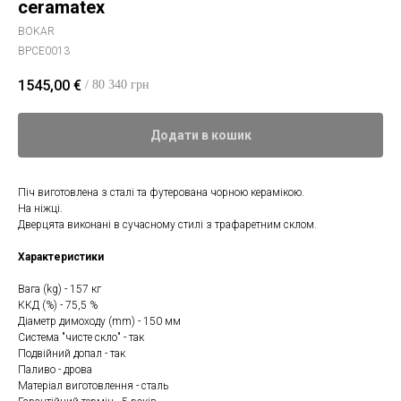
ceramatex
BOKAR
BPCE0013
1545,00
€
/ 80 340 грн
Додати в кошик
Піч виготовлена з сталі та футерована чорною керамікою.
На ніжці.
Дверцята виконані в сучасному стилі з трафаретним склом.
Характеристики
Вага (kg) - 157 кг
ККД (%) - 75,5 %
Діаметр димоходу (mm) - 150 мм
Система "чисте скло" - так
Подвійний допал - так
Паливо - дрова
Матеріал виготовлення - сталь