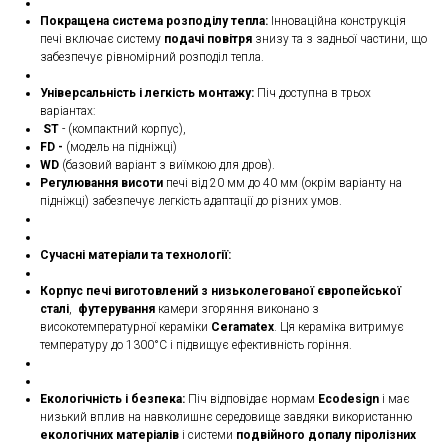
Покращена система розподілу тепла:
Інноваційна конструкція
печі включає систему
подачі повітря
знизу та з задньої частини, що
забезпечує рівномірний розподіл тепла.
Універсальність і легкість монтажу:
Піч доступна в трьох
варіантах:
ST
- (компактний корпус),
FD -
(модель на підніжці)
WD
(базовий варіант з виїмкою для дров).
Регулювання висоти
печі від 20 мм до 40 мм (окрім варіанту на
підніжці) забезпечує легкість адаптації до різних умов.
Сучасні матеріали та технології:
Корпус печі виготовлений з низьколегованої європейської
сталі
,
футерування
камери згоряння виконано з
високотемпературної кераміки
Ceramatex
. Ця кераміка витримує
температуру до 1300°C і підвищує ефективність горіння.
Екологічність і безпека:
Піч відповідає нормам
Ecodesign
і має
низький вплив на навколишнє середовище завдяки використанню
екологічних матеріалів
і системи
подвійного допалу піролізних