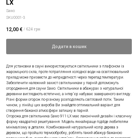
LX
Sawo
SKU0001-3
12,00
€
/ 624 грн
Додати в кошик
Для установки в сауні використовуються світильники з плафоном із
жароміцного скла, проте потрапляння холодної води на освітлювальний
прилад може призвести до непридатності через перепад температури.
Забезпечити належний захист світильникам у парній допоможуть
огородження для сауни Sawo. Світильники в абажурах з натуральної
деревини виглядають естетично, а інтер'єр набуває завершеного вигляду.
Різні форми огорож по-різному розподіляють світловий потік. Таким
чином, у лінійці цих виробів Ви знайдете оптимальний варіант для
створення бажаної атмосфери затишку в парній.
Огорожа для світильника Sawo 911-LX має лаконічний дизайн і класичну
форму квадратної решетування. Модель якнайкраще підійде любителям
мінімалізму в деталях. Комбінований натуральний колір дерева з
деревом, що пройшло термообробку, роблять такий абажур бажаною